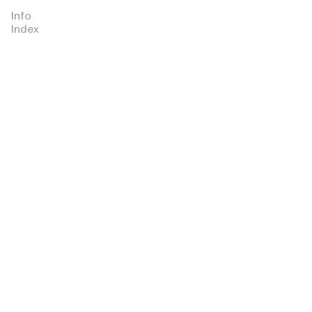
Info
Jo
Index
Malone
(3)